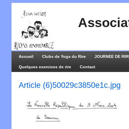
Associa
Accueil
Clubs de Yoga du Rire
JOURNEE DE RIR
Quelques exercices de rire
Contact
Article (6)50029c3850e1c.jpg