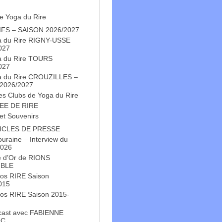
e Yoga du Rire
IFS – SAISON 2026/2027
a du Rire RIGNY-USSE
027
a du Rire TOURS
027
a du Rire CROUZILLES –
 2026/2027
es Clubs de Yoga du Rire
EE DE RIRE
et Souvenirs
ICLES DE PRESSE
Touraine – Interview du
2026
e d’Or de RIONS
BLE
os RIRE Saison
015
os RIRE Saison 2015-
cast avec FABIENNE
OC