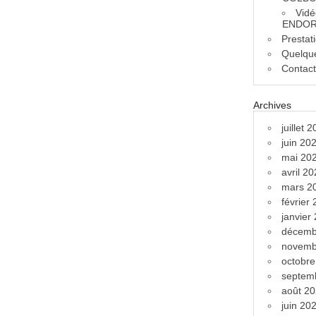
Vidé
ENDOR
Prestat
Quelque
Contac
Archives
juillet 
juin 20
mai 20
avril 2
mars 2
février
janvier
décemb
novemb
octobr
septem
août 2
juin 20