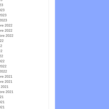
023
023
 2023
 2023
re 2022
re 2022
bre 2022
022
22
22
022
022
 2022
 2022
re 2021
re 2021
e 2021
bre 2021
021
2021
021