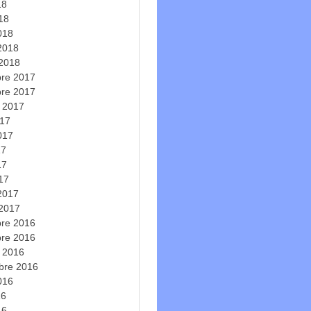
18
018
018
 2018
 2018
re 2017
re 2017
e 2017
017
2017
17
17
017
 2017
 2017
re 2016
re 2016
e 2016
bre 2016
2016
16
16