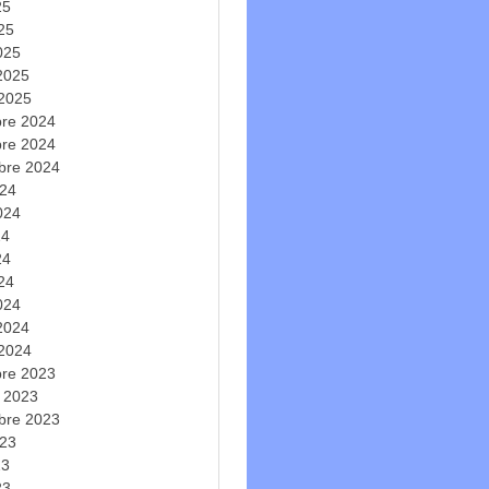
25
025
025
 2025
 2025
re 2024
re 2024
bre 2024
024
2024
24
24
024
024
 2024
 2024
re 2023
e 2023
bre 2023
023
23
23