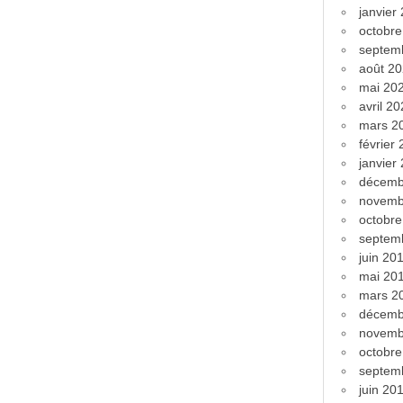
janvier
octobr
septem
août 2
mai 20
avril 2
mars 2
février
janvier
décemb
novemb
octobr
septem
juin 20
mai 20
mars 2
décemb
novemb
octobr
septem
juin 20