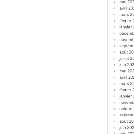
mai 20
avril 2
mars 2
février
janvier
décemb
novemb
septem
août 2
juillet 
juin 20
mai 20
avril 2
mars 2
février
janvier
novemb
octobr
septem
août 2
juin 20
mai 20