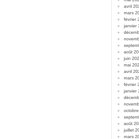
avril 2
mars 2
février
janvier
décemb
novemb
septem
août 2
juin 20
mai 20
avril 2
mars 2
février
janvier
décemb
novemb
octobr
septem
août 2
juillet 
mars 2