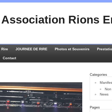
Association Rions 
 Rire
JOURNEE DE RIRE
Photos et Souvenirs
Prestati
Contact
Categories
Manifes
Non 
News
Pages