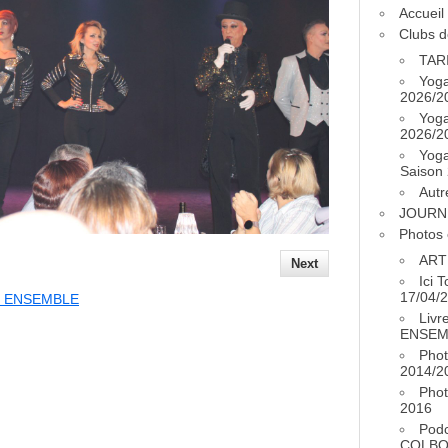
Accueil
Clubs d
TAR
Yog
2026/2
Yog
2026/2
Yog
Saison
Autr
JOURN
Photos 
ART
Next
Ici 
17/04/
NS ENSEMBLE
Livr
ENSEM
Phot
2014/2
Phot
2016
Pod
COLB