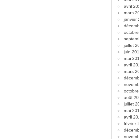
avril 2
mars 2
janvier
décemb
octobr
septem
juillet 
juin 20
mai 20
avril 2
mars 2
décemb
novemb
octobr
août 2
juillet 
mai 20
avril 2
février
décemb
novemb