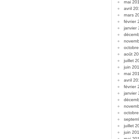
mai 20
avril 2
mars 2
février
janvier
décemb
novemb
octobr
août 2
juillet 
juin 20
mai 20
avril 2
février
janvier
décemb
novemb
octobr
septem
juillet 
juin 20
mai 20