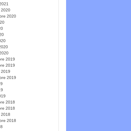
 2021
e 2020
bre 2020
020
20
020
020
 2020
 2020
re 2019
re 2019
e 2019
bre 2019
19
19
019
re 2018
re 2018
e 2018
bre 2018
18