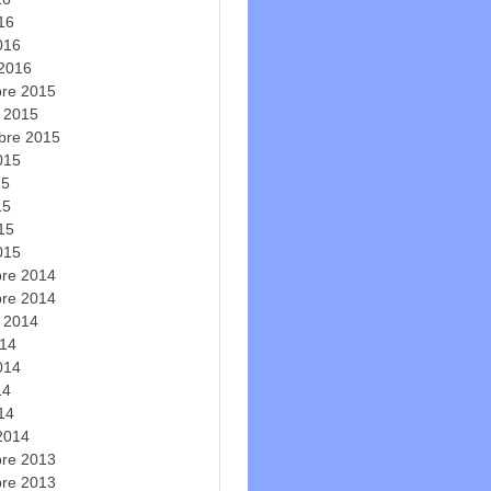
016
016
 2016
re 2015
e 2015
bre 2015
2015
15
15
015
015
re 2014
re 2014
e 2014
014
2014
14
014
 2014
re 2013
re 2013