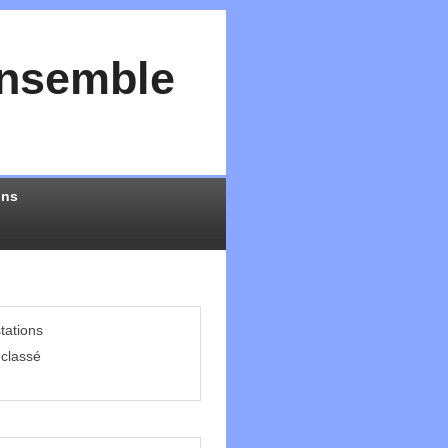
Ensemble
ons
tations
classé