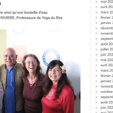
mai 20
)
avril 2
mars 2
re ainsi qu’une bouteille d’eau
février
e RIVIERE, Professeure de Yoga du Rire
janvier
décemb
novemb
septem
août 2
juillet 
juin 20
mai 20
avril 2
mars 2
février
janvier
novemb
octobr
septem
août 2
juin 20
mai 20