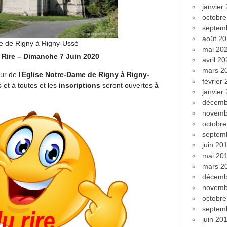
janvier
octobr
septem
août 2
e de Rigny à Rigny-Ussé
mai 20
 Rire – Dimanche 7 Juin 2020
avril 2
mars 2
ur de l’
Eglise Notre-Dame de Rigny à Rigny-
février
s et à toutes et les
inscriptions
seront ouvertes
à
janvier
décemb
novemb
octobr
septem
juin 20
mai 20
mars 2
décemb
novemb
octobr
septem
juin 20