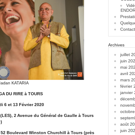
Vidé
ENDOR
Prestat
Quelque
Contac
Archives
juillet 
juin 20
mai 20
avril 2
mars 2
Madan KATARIA
février
janvier
GA DU RIRE à TOURS
décemb
i 6 et 13 Février 2020
novemb
octobr
(LES), 2 Avenue du Général de Gaulle à Tours
septem
»)
août 2
juin 20
, 52 Boulevard Winston Churchill à Tours (près