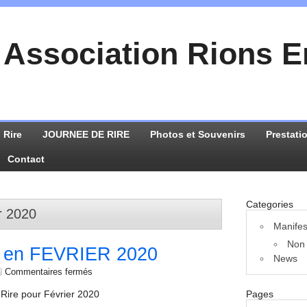
Association Rions 
 Rire
JOURNEE DE RIRE
Photos et Souvenirs
Prestati
Contact
Categories
er 2020
Manifes
Non 
en FEVRIER 2020
News
Commentaires fermés
Rire pour Février 2020
Pages