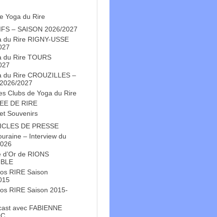
e Yoga du Rire
IFS – SAISON 2026/2027
a du Rire RIGNY-USSE
027
a du Rire TOURS
027
a du Rire CROUZILLES –
 2026/2027
es Clubs de Yoga du Rire
EE DE RIRE
et Souvenirs
ICLES DE PRESSE
Touraine – Interview du
2026
e d’Or de RIONS
BLE
os RIRE Saison
015
os RIRE Saison 2015-
cast avec FABIENNE
OC