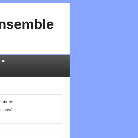
Ensemble
ons
tations
classé