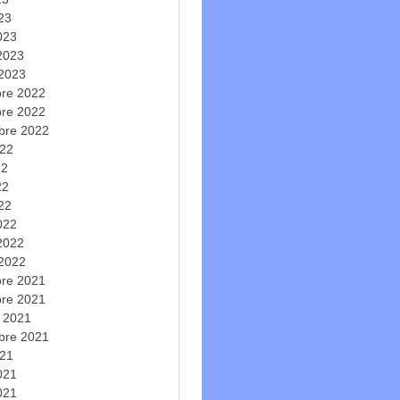
023
023
 2023
 2023
re 2022
re 2022
bre 2022
022
22
22
022
022
 2022
 2022
re 2021
re 2021
e 2021
bre 2021
021
2021
021