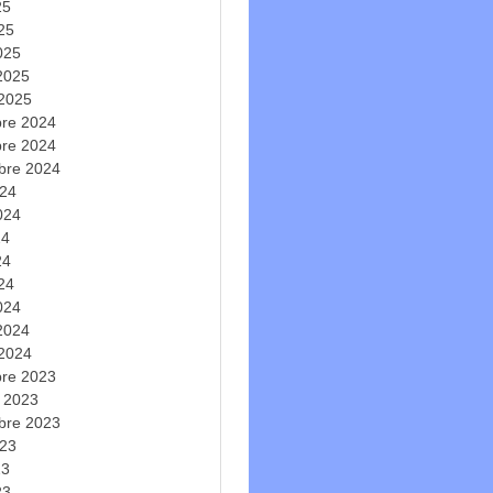
25
025
025
 2025
 2025
re 2024
re 2024
bre 2024
024
2024
24
24
024
024
 2024
 2024
re 2023
e 2023
bre 2023
023
23
23