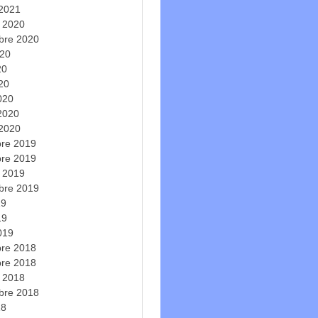
 2021
e 2020
bre 2020
020
20
020
020
 2020
 2020
re 2019
re 2019
e 2019
bre 2019
19
19
019
re 2018
re 2018
e 2018
bre 2018
18