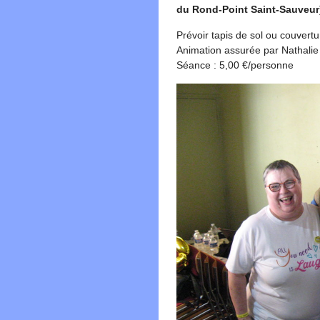
du Rond-Point Saint-Sauveur
Prévoir tapis de sol ou couvertu
Animation assurée par Nathali
Séance : 5,00 €/personne