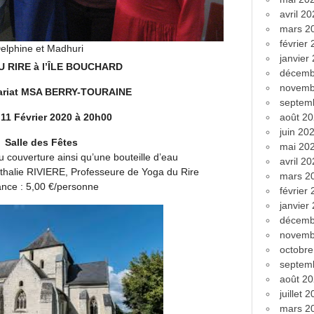
avril 2
mars 2
février
elphine et Madhuri
janvier
 RIRE à l’ÎLE BOUCHARD
décemb
novemb
nariat MSA BERRY-TOURAINE
septem
 11 Février 2020 à 20h00
août 2
juin 20
Salle des Fêtes
mai 20
ou couverture ainsi qu’une bouteille d’eau
avril 2
thalie RIVIERE, Professeure de Yoga du Rire
mars 2
nce : 5,00 €/personne
février
janvier
décemb
novemb
octobr
septem
août 2
juillet 
mars 2