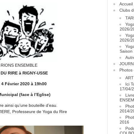
Accueil
Clubs d
TAR
Yog
2026/2
Yog
2026/2
Yog
Saison
Autr
JOURN
on RIONS ENSEMBLE
Photos 
DU RIRE à RIGNY-USSE
ART
 4 Février 2020 à 19h00
Ici 
17/04/
unicipal (face à l’Eglise)
Livr
ENSEM
re ainsi qu’une bouteille d’eau.
Phot
2014/2
IVIERE, Professeure de Yoga du Rire
Phot
2016
Pod
COLB