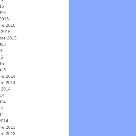
016
016
 2016
re 2015
e 2015
bre 2015
2015
15
15
015
015
re 2014
re 2014
e 2014
014
2014
14
014
 2014
re 2013
re 2013