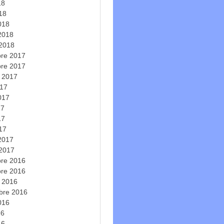
18
018
018
 2018
 2018
re 2017
re 2017
e 2017
017
2017
17
17
017
 2017
 2017
re 2016
re 2016
e 2016
bre 2016
2016
16
16