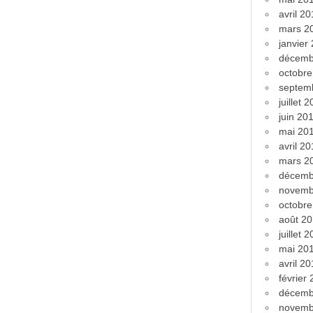
avril 2
mars 2
janvier
décemb
octobr
septem
juillet 
juin 20
mai 20
avril 2
mars 2
décemb
novemb
octobr
août 2
juillet 
mai 20
avril 2
février
décemb
novemb