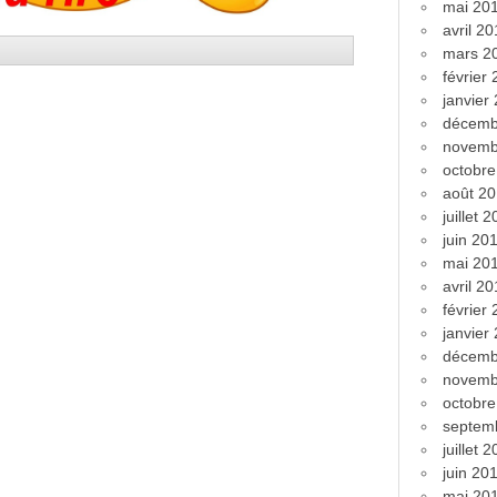
mai 20
avril 2
mars 2
février
janvier
décemb
novemb
octobr
août 2
juillet 
juin 20
mai 20
avril 2
février
janvier
décemb
novemb
octobr
septem
juillet 
juin 20
mai 20