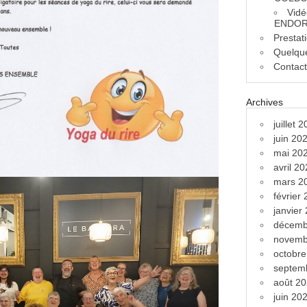
Vidé
ENDOR
Prestat
Quelque
Contac
Archives
juillet 
juin 20
mai 20
avril 2
mars 2
février
janvier
décemb
novemb
octobr
septem
août 2
juin 20