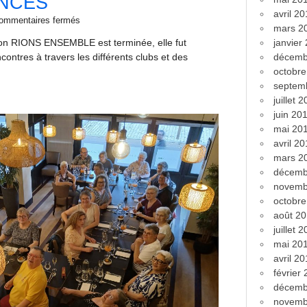
NCES
avril 2
ommentaires fermés
mars 2
ion RIONS ENSEMBLE est terminée, elle fut
janvier
ontres à travers les différents clubs et des
décemb
octobr
septem
juillet 
juin 20
mai 20
avril 2
mars 2
décemb
novemb
octobr
août 2
juillet 
mai 20
avril 2
février
décemb
novemb