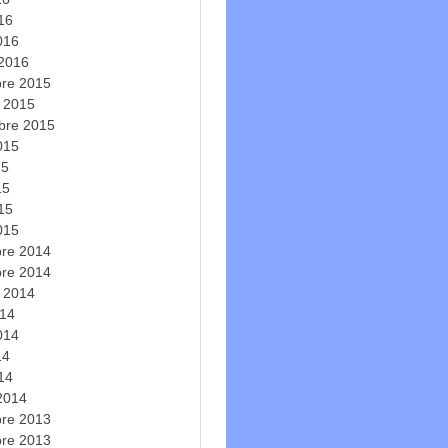
016
016
 2016
re 2015
e 2015
bre 2015
2015
15
15
015
015
re 2014
re 2014
e 2014
014
2014
14
014
 2014
re 2013
re 2013