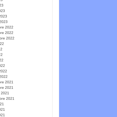
023
023
 2023
 2023
re 2022
re 2022
bre 2022
022
22
22
022
022
 2022
 2022
re 2021
re 2021
e 2021
bre 2021
021
2021
021