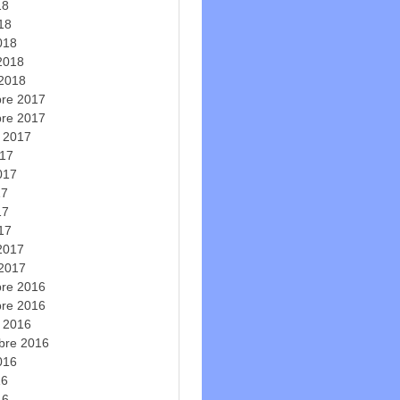
18
018
018
 2018
 2018
re 2017
re 2017
e 2017
017
2017
17
17
017
 2017
 2017
re 2016
re 2016
e 2016
bre 2016
2016
16
16