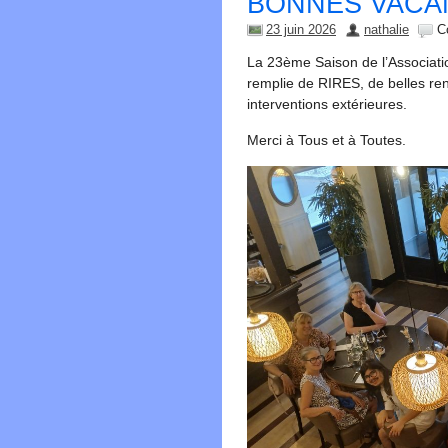
BONNES VACA
23 juin 2026
nathalie
C
La 23ème Saison de l’Associat
remplie de RIRES, de belles renc
interventions extérieures.
Merci à Tous et à Toutes.