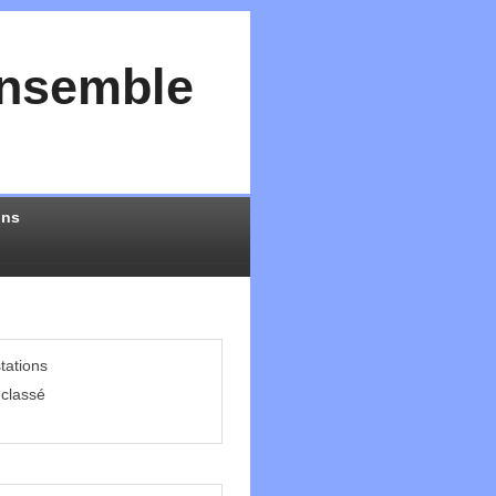
Ensemble
ons
tations
classé