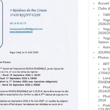
Accueil
Clubs d
TAR
Yog
2026/2
Yog
2026/2
Yog
Saison
Autr
JOURN
Photos 
ART
Ici 
17/04/
Livr
ENSEM
Phot
2014/2
Phot
2016
Pod
COLB