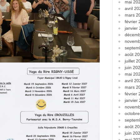
mai 20
avril 2
mars 2
février
janvier
décemb
novemb
septem
août 2
juillet 
juin 20
mai 20
avril 2
mars 2
février
janvier
novemb
octobr
septem
août 2
juin 20
mai 20