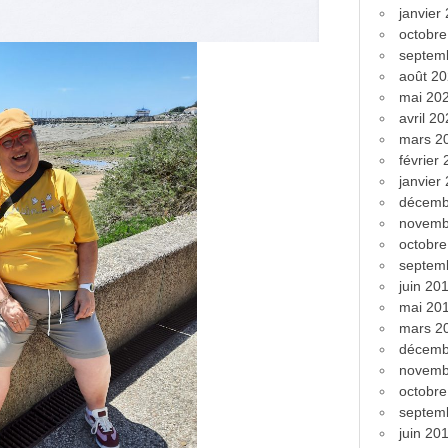
janvier
octobr
septem
août 2
mai 20
avril 2
mars 2
février
janvier
décemb
novemb
octobr
septem
juin 20
mai 20
mars 2
décemb
novemb
octobr
septem
juin 20