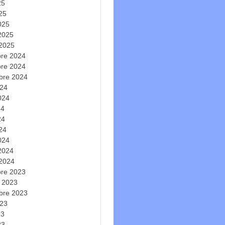
25
025
025
 2025
 2025
re 2024
re 2024
bre 2024
024
2024
24
24
024
024
 2024
 2024
re 2023
e 2023
bre 2023
023
23
23