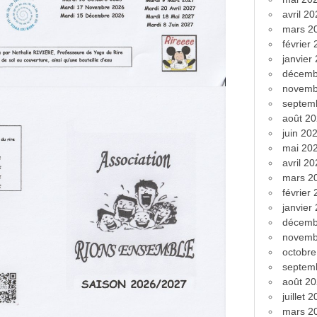
avril 2
mars 2
février
janvier
décemb
novemb
septem
août 2
juin 20
mai 20
avril 2
mars 2
février
janvier
décemb
novemb
octobr
septem
août 2
juillet 
mars 2