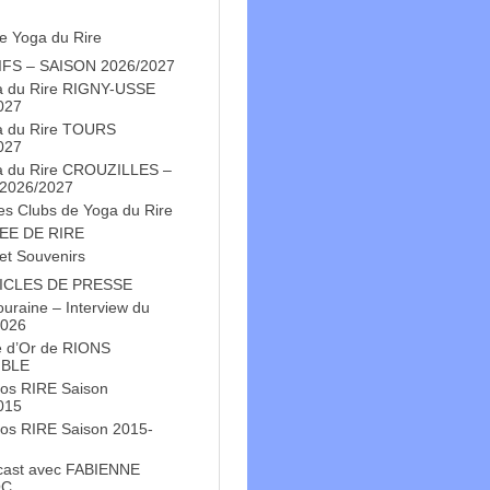
e Yoga du Rire
IFS – SAISON 2026/2027
a du Rire RIGNY-USSE
027
a du Rire TOURS
027
a du Rire CROUZILLES –
 2026/2027
es Clubs de Yoga du Rire
EE DE RIRE
et Souvenirs
ICLES DE PRESSE
Touraine – Interview du
2026
e d’Or de RIONS
BLE
os RIRE Saison
015
os RIRE Saison 2015-
cast avec FABIENNE
OC