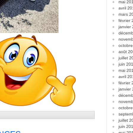
mai 20
avril 2
mars 2
février
janvier
décemb
novemb
octobr
août 2
juillet 
juin 20
mai 20
avril 2
février
janvier
décemb
novemb
octobr
septem
juillet 
juin 20
mai 20