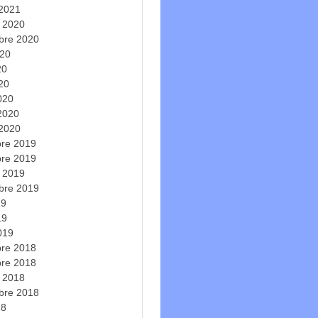
 2021
e 2020
bre 2020
020
20
020
020
 2020
 2020
re 2019
re 2019
e 2019
bre 2019
19
19
019
re 2018
re 2018
e 2018
bre 2018
18