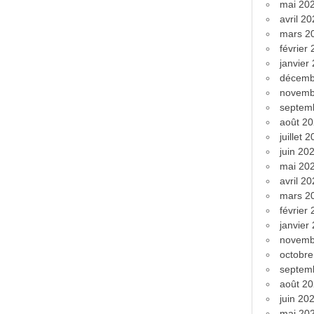
mai 20
avril 2
mars 2
février
janvier
décemb
novemb
septem
août 2
juillet 
juin 20
mai 20
avril 2
mars 2
février
janvier
novemb
octobr
septem
août 2
juin 20
mai 20