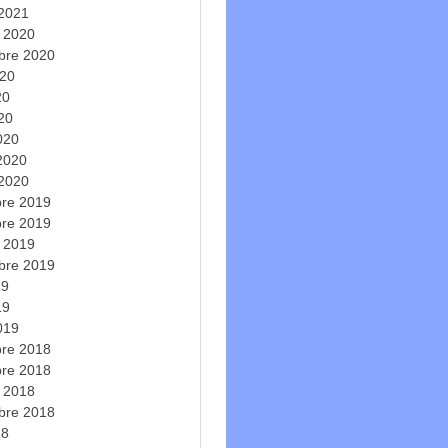
 2021
e 2020
bre 2020
020
20
020
020
 2020
 2020
re 2019
re 2019
e 2019
bre 2019
19
19
019
re 2018
re 2018
e 2018
bre 2018
18