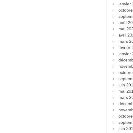
janvier
octobr
septem
août 2
mai 20
avril 2
mars 2
février
janvier
décemb
novemb
octobr
septem
juin 20
mai 20
mars 2
décemb
novemb
octobr
septem
juin 20