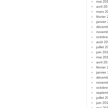
mai 20
avril 2
mars 2
février
janvier
décemb
novemb
octobr
août 2
juillet 
juin 20
mai 20
avril 2
février
janvier
décemb
novemb
octobr
septem
juillet 
juin 20
mai 20