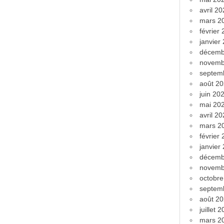
avril 2
mars 2
février
janvier
décemb
novemb
septem
août 2
juin 20
mai 20
avril 2
mars 2
février
janvier
décemb
novemb
octobr
septem
août 2
juillet 
mars 2