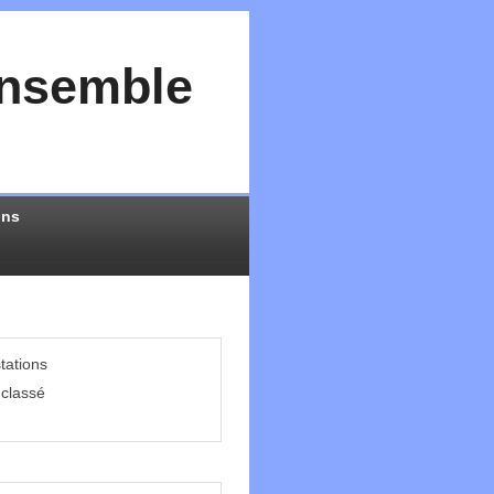
Ensemble
ons
tations
classé