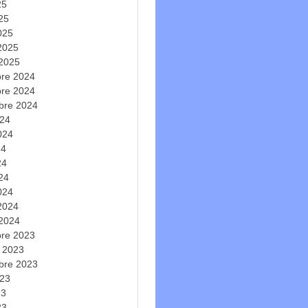
25
025
025
 2025
 2025
re 2024
re 2024
bre 2024
024
2024
24
24
024
024
 2024
 2024
re 2023
e 2023
bre 2023
023
23
23