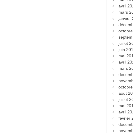
avril 2
mars 2
janvier
décemb
octobr
septem
juillet 
juin 20
mai 20
avril 2
mars 2
décemb
novemb
octobr
août 2
juillet 
mai 20
avril 2
février
décemb
novemb