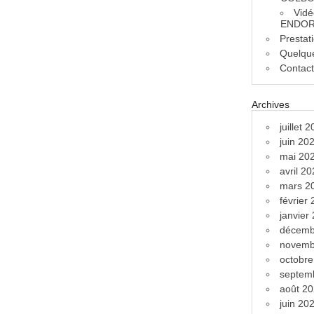
Vidé
ENDOR
Prestat
Quelque
Contac
Archives
juillet 
juin 20
mai 20
avril 2
mars 2
février
janvier
décemb
novemb
octobr
septem
août 2
juin 20