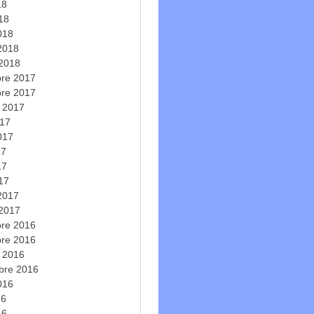
18
018
018
 2018
 2018
re 2017
re 2017
e 2017
017
2017
17
17
017
 2017
 2017
re 2016
re 2016
e 2016
bre 2016
2016
16
16