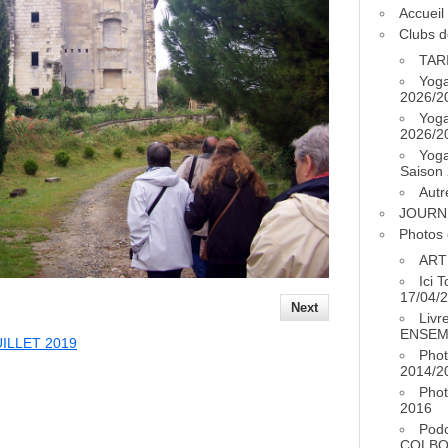
Accueil
Clubs d
TAR
Yog
2026/2
Yog
2026/2
Yog
Saison
Autr
JOURN
Photos 
ART
Ici 
17/04/
Next
Livr
ENSEM
UILLET 2019
Phot
2014/2
Phot
2016
Pod
COLB