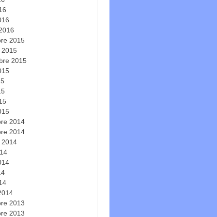
016
016
 2016
re 2015
e 2015
bre 2015
2015
15
15
015
015
re 2014
re 2014
e 2014
014
2014
14
014
 2014
re 2013
re 2013