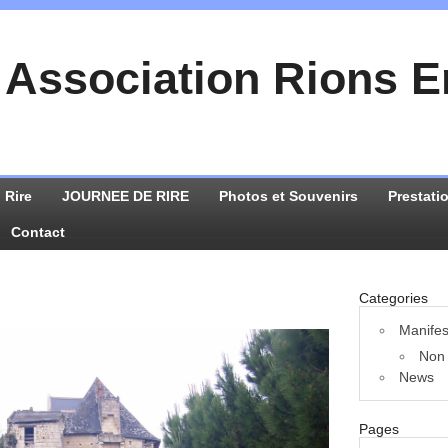
Association Rions 
 Rire
JOURNEE DE RIRE
Photos et Souvenirs
Prestati
Contact
Categories
Manifes
Non 
News
Pages