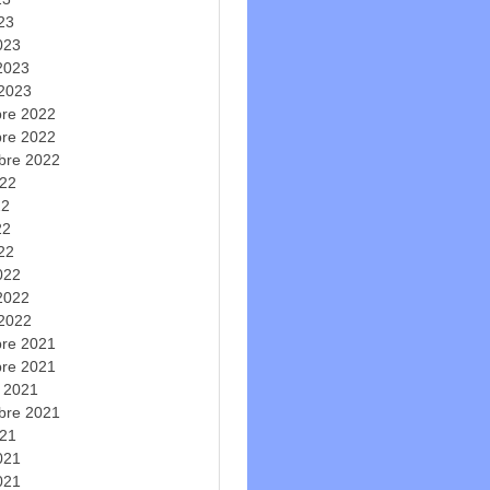
023
023
 2023
 2023
re 2022
re 2022
bre 2022
022
22
22
022
022
 2022
 2022
re 2021
re 2021
e 2021
bre 2021
021
2021
021