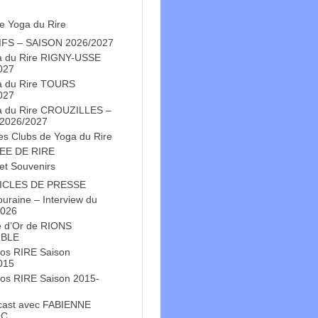
e Yoga du Rire
IFS – SAISON 2026/2027
a du Rire RIGNY-USSE
027
a du Rire TOURS
027
a du Rire CROUZILLES –
 2026/2027
es Clubs de Yoga du Rire
EE DE RIRE
et Souvenirs
ICLES DE PRESSE
Touraine – Interview du
2026
e d’Or de RIONS
BLE
os RIRE Saison
015
os RIRE Saison 2015-
cast avec FABIENNE
OC