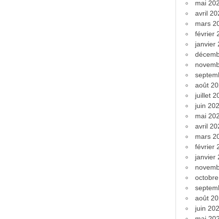
mai 20
avril 2
mars 2
février
janvier
décemb
novemb
septem
août 2
juillet 
juin 20
mai 20
avril 2
mars 2
février
janvier
novemb
octobr
septem
août 2
juin 20
mai 20