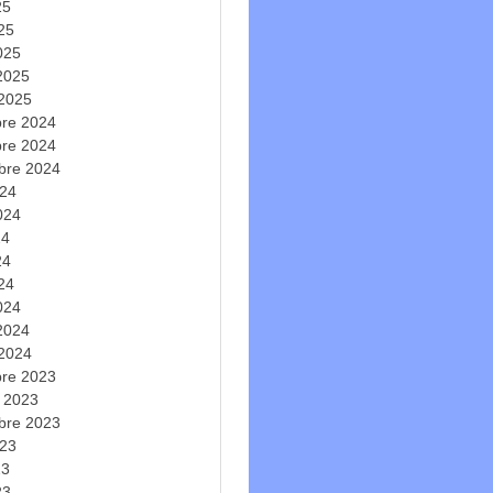
25
025
025
 2025
 2025
re 2024
re 2024
bre 2024
024
2024
24
24
024
024
 2024
 2024
re 2023
e 2023
bre 2023
023
23
23