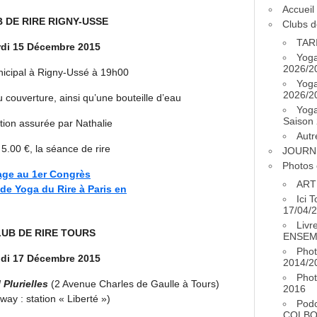
Accueil
 DE RIRE RIGNY-USSE
Clubs d
TAR
di 15 Décembre 2015
Yog
2026/2
icipal à Rigny-Ussé à 19h00
Yog
2026/2
u couverture, ainsi qu’une bouteille d’eau
Yog
Saison
ion assurée par Nathalie
Autr
: 5.00 €, la séance de rire
JOURN
Photos 
ART
Ici 
17/04/
Livr
UB DE RIRE TOURS
ENSEM
Phot
di 17 Décembre 2015
2014/2
Phot
Plurielles
(2 Avenue Charles de Gaulle à Tours)
2016
ay : station « Liberté »)
Pod
COLB