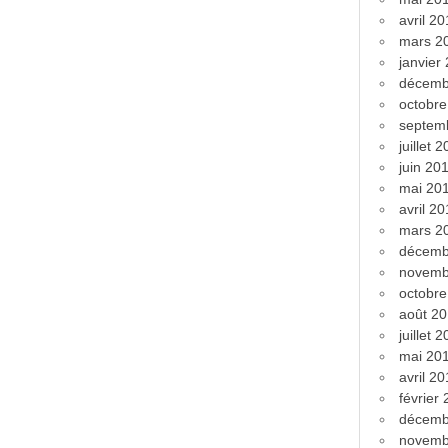
avril 2
mars 2
janvier
décemb
octobr
septem
juillet 
juin 20
mai 20
avril 2
mars 2
décemb
novemb
octobr
août 2
juillet 
mai 20
avril 2
février
décemb
novemb