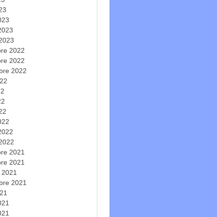
023
023
 2023
 2023
re 2022
re 2022
bre 2022
022
22
22
022
022
 2022
 2022
re 2021
re 2021
e 2021
bre 2021
021
2021
021