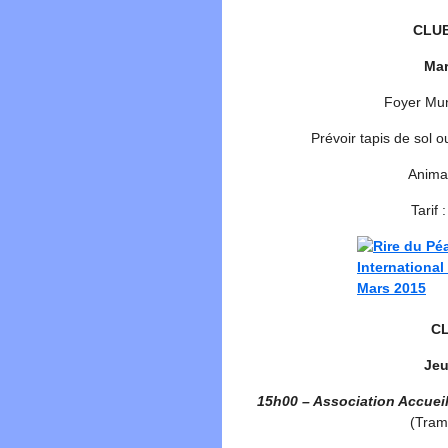
CLUB
Mar
Foyer Mun
Prévoir tapis de sol o
Animat
Tarif 
CL
Jeu
15h00 – Association Accueil 
(Tramw