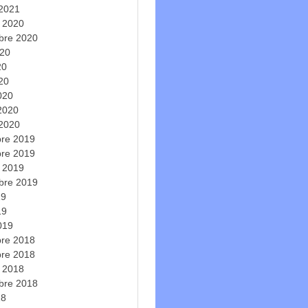
 2021
e 2020
bre 2020
020
20
020
020
 2020
 2020
re 2019
re 2019
e 2019
bre 2019
19
19
019
re 2018
re 2018
e 2018
bre 2018
18