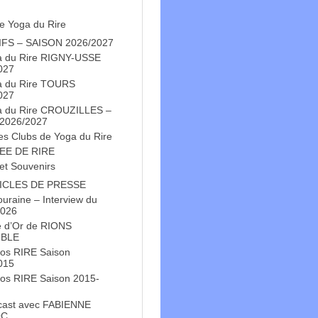
e Yoga du Rire
IFS – SAISON 2026/2027
a du Rire RIGNY-USSE
027
a du Rire TOURS
027
a du Rire CROUZILLES –
 2026/2027
es Clubs de Yoga du Rire
EE DE RIRE
et Souvenirs
ICLES DE PRESSE
Touraine – Interview du
2026
e d’Or de RIONS
BLE
os RIRE Saison
015
os RIRE Saison 2015-
cast avec FABIENNE
OC