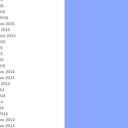
016
016
 2016
re 2015
e 2015
bre 2015
2015
15
15
015
015
re 2014
re 2014
e 2014
014
2014
14
014
 2014
re 2013
re 2013