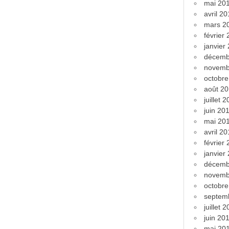
mai 20
avril 2
mars 2
février
janvier
décemb
novemb
octobr
août 2
juillet 
juin 20
mai 20
avril 2
février
janvier
décemb
novemb
octobr
septem
juillet 
juin 20
mai 20