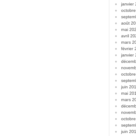
janvier
octobr
septem
août 2
mai 20
avril 2
mars 2
février
janvier
décemb
novemb
octobr
septem
juin 20
mai 20
mars 2
décemb
novemb
octobr
septem
juin 20