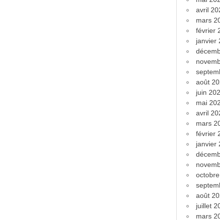
avril 2
mars 2
février
janvier
décemb
novemb
septem
août 2
juin 20
mai 20
avril 2
mars 2
février
janvier
décemb
novemb
octobr
septem
août 2
juillet 
mars 2