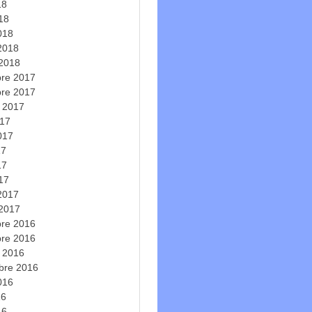
18
018
018
 2018
 2018
re 2017
re 2017
e 2017
017
2017
17
17
017
 2017
 2017
re 2016
re 2016
e 2016
bre 2016
2016
16
16