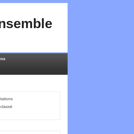
Ensemble
ons
tations
classé