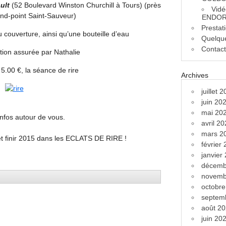
ult
(52 Boulevard Winston Churchill à Tours) (près
Vidé
nd-point Saint-Sauveur)
ENDOR
Prestat
u couverture, ainsi qu’une bouteille d’eau
Quelque
Contac
ion assurée par Nathalie
: 5.00 €, la séance de rire
Archives
juillet 
juin 20
mai 20
 infos autour de vous.
avril 2
mars 2
t finir 2015 dans les ECLATS DE RIRE !
février
janvier
décemb
novemb
octobr
septem
août 2
juin 20