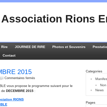
Association Rions 
 Rire
JOURNEE DE RIRE
Photos et Souvenirs
Prestati
Contact
MBRE 2015
Categories
Commentaires fermés
Manifes
Non 
LE vous propose le programme suivant pour le
News
s de
DECEMBRE 2015
:
Pages