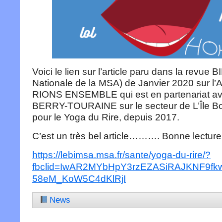
Voici le lien sur l’article paru dans la revue
Nationale de la MSA) de Janvier 2020 sur l’
RIONS ENSEMBLE qui est en partenariat a
BERRY-TOURAINE sur le secteur de L’Île B
pour le Yoga du Rire, depuis 2017.
C’est un très bel article………. Bonne lecture
https://lebimsa.msa.fr/sante/yoga-du-rire/?
fbclid=IwAR2MYbHpY3rzEZASiRAJKNF9fk
58eM_KoW5C4dKlRjI
News