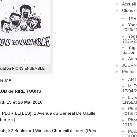
Accueil
Clubs d
TAR
Yog
2026/2
Yog
2026/2
Yog
Saison
Autr
JOURN
ciation RIONS ENSEMBLE
Photos 
ART
 de MAI
Ici 
17/04/
LUB de RIRE TOURS
Livr
udi 19 et 26 Mai 2016
ENSEM
Phot
L PLURIEL(LES)
, 2 Avenue du Général De Gaulle
2014/2
berté »)
Phot
2016
ult
, 52 Boulevard Winston Churchill à Tours (Près
Pod
COLB