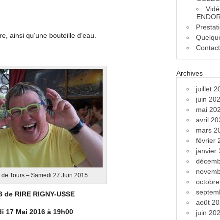
Vidé
ENDOR
Prestat
re, ainsi qu’une bouteille d’eau.
Quelque
Contac
Archives
juillet 
juin 20
mai 20
avril 2
mars 2
février
janvier
décemb
novemb
 de Tours – Samedi 27 Juin 2015
octobr
septem
 de RIRE RIGNY-USSE
août 2
i 17 Mai 2016 à 19h00
juin 20