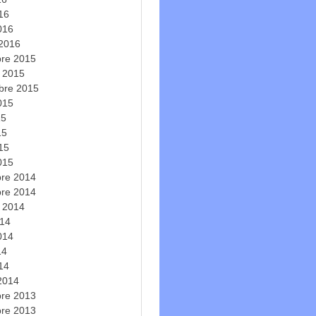
016
016
 2016
re 2015
e 2015
bre 2015
2015
15
15
015
015
re 2014
re 2014
e 2014
014
2014
14
014
 2014
re 2013
re 2013