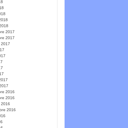
18
018
018
 2018
 2018
re 2017
re 2017
e 2017
017
2017
17
17
017
 2017
 2017
re 2016
re 2016
e 2016
bre 2016
2016
16
16