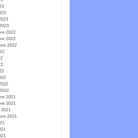
023
023
 2023
 2023
re 2022
re 2022
bre 2022
022
22
22
022
022
 2022
 2022
re 2021
re 2021
e 2021
bre 2021
021
2021
021