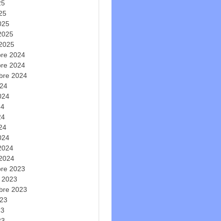
25
025
025
 2025
 2025
re 2024
re 2024
bre 2024
024
2024
24
24
024
024
 2024
 2024
re 2023
e 2023
bre 2023
023
23
23