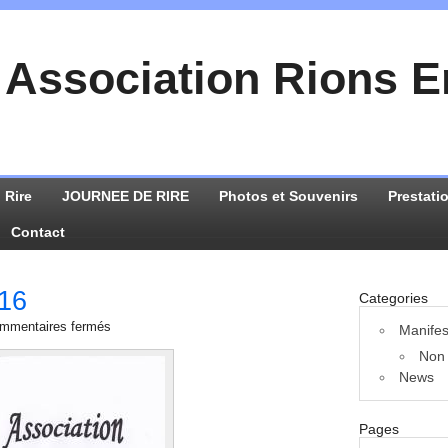
Association Rions 
 Rire
JOURNEE DE RIRE
Photos et Souvenirs
Prestati
Contact
16
Categories
mmentaires fermés
Manifes
Non 
News
Pages