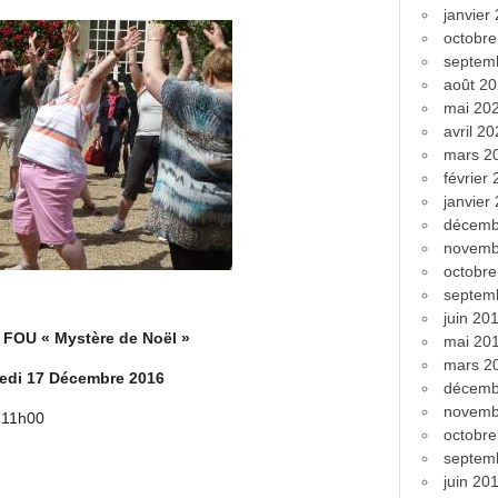
janvier
octobr
septem
août 2
mai 20
avril 2
mars 2
février
janvier
décemb
novemb
octobr
septem
juin 20
FOU « Mystère de Noël »
mai 20
mars 2
edi 17 Décembre 2016
décemb
novemb
 11h00
octobr
septem
juin 20