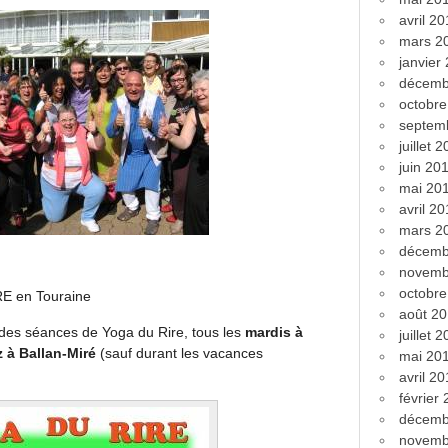
avril 2
mars 2
janvier
décemb
octobr
septem
juillet 
juin 20
mai 20
avril 2
mars 2
décemb
novemb
octobr
RE en Touraine
août 2
es séances de Yoga du Rire, tous les
mardis à
juillet 
z à Ballan-Miré
(sauf durant les vacances
mai 20
avril 2
février
décemb
novemb