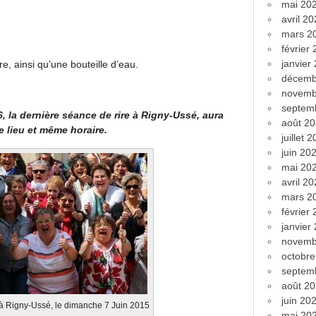
mai 20
)
avril 2
mars 2
février
janvier
re, ainsi qu’une bouteille d’eau.
décemb
novemb
septem
6, la dernière séance de rire à Rigny-Ussé, aura
août 2
 lieu et même horaire.
juillet 
juin 20
mai 20
avril 2
mars 2
février
janvier
novemb
octobr
septem
août 2
juin 20
à Rigny-Ussé, le dimanche 7 Juin 2015
mai 20