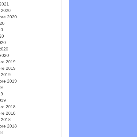
 2021
e 2020
bre 2020
020
20
020
020
 2020
 2020
re 2019
re 2019
e 2019
bre 2019
19
19
019
re 2018
re 2018
e 2018
bre 2018
18