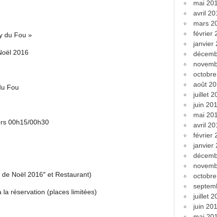
mai 20
avril 2
mars 2
février
y du Fou »
janvier
Noël 2016
décemb
novemb
octobr
août 2
du Fou
juillet 
juin 20
mai 20
vers 00h15/00h30
avril 2
février
janvier
décemb
novemb
 de Noël 2016″ et Restaurant)
octobr
septem
a réservation (places limitées)
juillet 
juin 20
mai 20