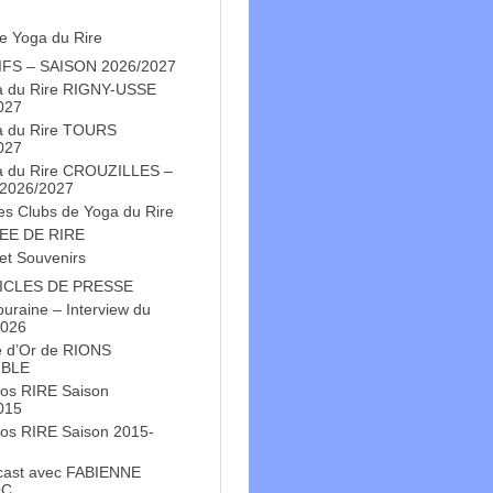
e Yoga du Rire
IFS – SAISON 2026/2027
a du Rire RIGNY-USSE
027
a du Rire TOURS
027
a du Rire CROUZILLES –
 2026/2027
es Clubs de Yoga du Rire
EE DE RIRE
et Souvenirs
ICLES DE PRESSE
Touraine – Interview du
2026
e d’Or de RIONS
BLE
os RIRE Saison
015
os RIRE Saison 2015-
cast avec FABIENNE
OC