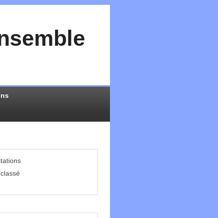
Ensemble
ons
tations
classé