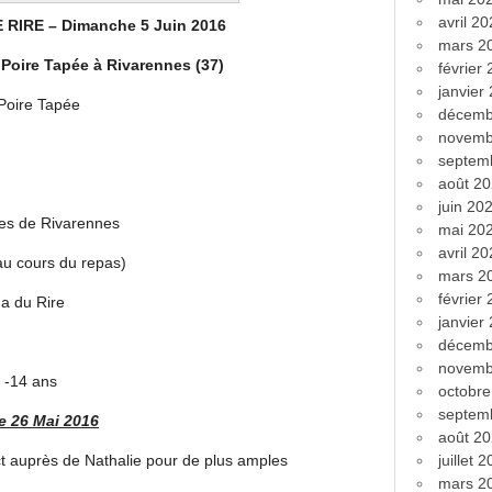
avril 2
RIRE – Dimanche 5 Juin 2016
mars 2
Poire Tapée à Rivarennes (37)
février
janvier
Poire Tapée
décemb
novemb
septem
août 2
juin 20
tes de Rivarennes
mai 20
avril 2
au cours du repas)
mars 2
février
ga du Rire
janvier
décemb
novemb
t -14 ans
octobr
septem
le 26 Mai 2016
août 2
ct auprès de Nathalie pour de plus amples
juillet 
mars 2