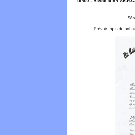
1
9h00 – Association V.E.R.C
Séa
Prévoir tapis de sol o