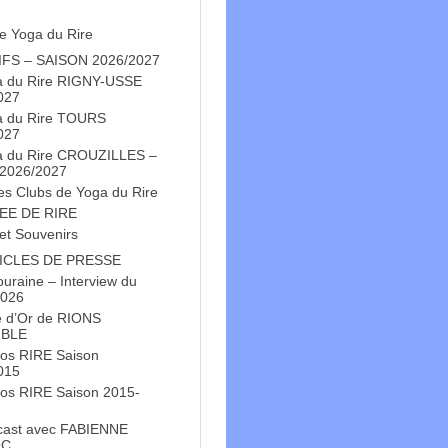
e Yoga du Rire
IFS – SAISON 2026/2027
a du Rire RIGNY-USSE
027
a du Rire TOURS
027
a du Rire CROUZILLES –
 2026/2027
es Clubs de Yoga du Rire
EE DE RIRE
et Souvenirs
ICLES DE PRESSE
Touraine – Interview du
2026
e d’Or de RIONS
BLE
os RIRE Saison
015
os RIRE Saison 2015-
cast avec FABIENNE
OC