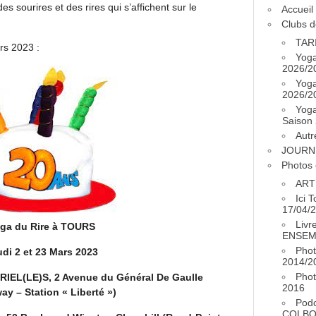
es sourires et des rires qui s’affichent sur le
Accueil
Clubs d
TAR
rs 2023 :
Yog
2026/2
Yog
2026/2
Yog
Saison
Autr
JOURN
Photos 
ART
Ici 
17/04/
Livr
ga du Rire à TOURS
ENSEM
Phot
di 2 et 23 Mars 2023
2014/2
Phot
RIEL(LE)S, 2 Avenue du Général De Gaulle
2016
ay – Station « Liberté »)
Pod
COLB