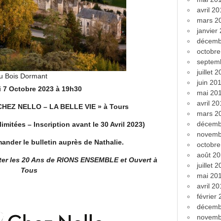
avril 2
mars 2
janvier
décemb
octobr
septem
juillet 
au Bois Dormant
juin 20
 7 Octobre 2023
à 19h30
mai 20
avril 2
 CHEZ NELLO – LA BELLE VIE » à Tours
mars 2
décemb
imitées – Inscription avant le 30 Avril 2023)
novemb
ander le bulletin auprès de Nathalie.
octobr
août 2
er les 20 Ans de RIONS ENSEMBLE et Ouvert à
juillet 
Tous
mai 20
avril 2
février
décemb
novemb