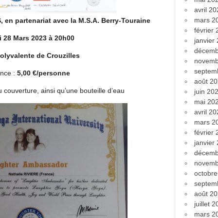
avril 2
mars 2
en partenariat avec la M.S.A. Berry-Touraine
février
i 28 Mars 2023 à 20h00
janvier
décemb
Polyvalente de Crouzilles
novemb
septem
nce :
5,00 €/personne
août 2
u couverture, ainsi qu’une bouteille d’eau
juin 20
mai 20
avril 2
mars 2
février
janvier
décemb
novemb
octobr
septem
août 2
juillet 
mars 2