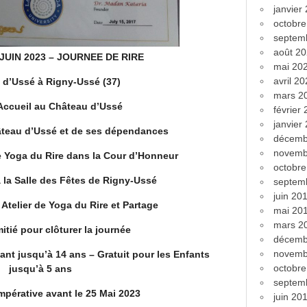
janvier
octobr
septem
août 2
JUIN 2023 – JOURNEE DE RIRE
mai 20
avril 2
 d’Ussé à Rigny-Ussé (37)
mars 2
Accueil au Château d’Ussé
février
janvier
hâteau d’Ussé et de ses dépendances
décemb
novemb
e Yoga du Rire dans la Cour d’Honneur
octobr
à la Salle des Fêtes de Rigny-Ussé
septem
juin 20
Atelier de Yoga du Rire et Partage
mai 20
mars 2
itié pour clôturer la journée
décemb
novemb
fant jusqu’à 14 ans – Gratuit pour les Enfants
octobr
jusqu’à 5 ans
septem
impérative avant le 25 Mai 2023
juin 20