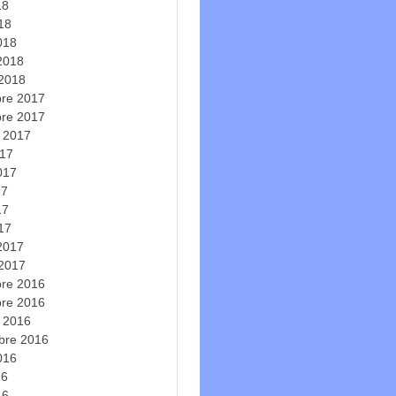
18
018
018
 2018
 2018
re 2017
re 2017
e 2017
017
2017
17
17
017
 2017
 2017
re 2016
re 2016
e 2016
bre 2016
2016
16
16