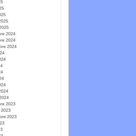
25
025
025
 2025
 2025
re 2024
re 2024
bre 2024
024
2024
24
24
024
024
 2024
 2024
re 2023
e 2023
bre 2023
023
23
23