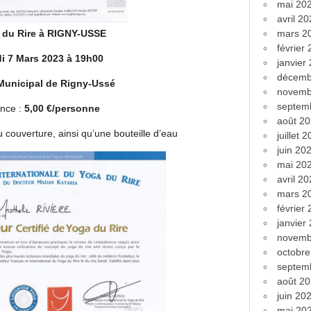
mai 20
avril 2
 du Rire à RIGNY-USSE
mars 2
février
i 7 Mars 2023 à 19h00
janvier
décemb
Municipal de Rigny-Ussé
novemb
septem
nce :
5,00 €/personne
août 2
u couverture, ainsi qu’une bouteille d’eau
juillet 
juin 20
mai 20
avril 2
mars 2
février
janvier
novemb
octobr
septem
août 2
juin 20
mai 20