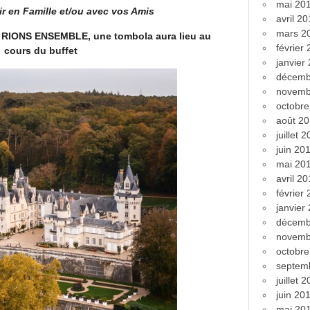
mai 20
ir en Famille et/ou avec vos Amis
avril 2
mars 2
e RIONS ENSEMBLE, une tombola aura lieu au
février
cours du buffet
janvier
décemb
novemb
octobr
août 2
juillet 
juin 20
mai 20
avril 2
février
janvier
décemb
novemb
octobr
septem
juillet 
juin 20
mai 20