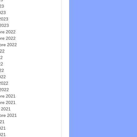
023
023
 2023
 2023
re 2022
re 2022
bre 2022
022
22
22
022
022
 2022
 2022
re 2021
re 2021
e 2021
bre 2021
021
2021
021