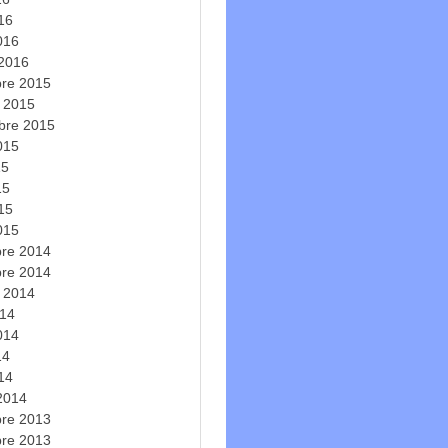
016
016
 2016
re 2015
e 2015
bre 2015
2015
15
15
015
015
re 2014
re 2014
e 2014
014
2014
14
014
 2014
re 2013
re 2013