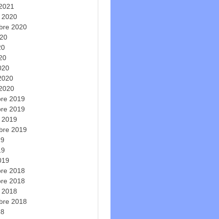
 2021
e 2020
bre 2020
020
20
020
020
 2020
 2020
re 2019
re 2019
e 2019
bre 2019
19
19
019
re 2018
re 2018
e 2018
bre 2018
18