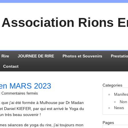
Association Rions 
 Rire
JOURNEE DE RIRE
Photos et Souvenirs
Prestati
Contact
en MARS 2023
Categories
Commentaires fermés
Manifes
Non 
s que j’ai été formée à Mulhouse par Dr Madan
News
 Daniel KIEFER, par qui est arrivé le Yoga du
n très beau souvenir !
Pages
 mes séances de yoga du rire, j’ai toujours mon