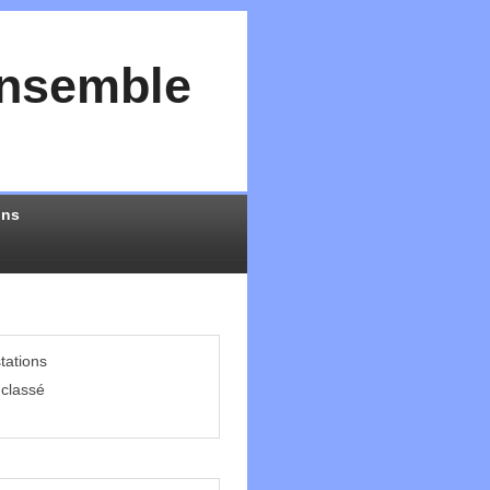
Ensemble
ons
tations
classé